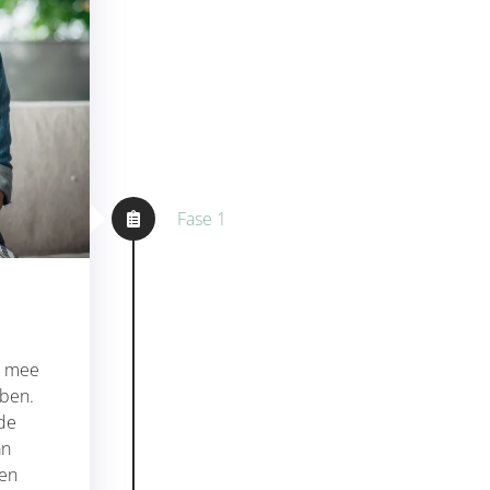
Fase 1
en mee
bben.
de
an
gen