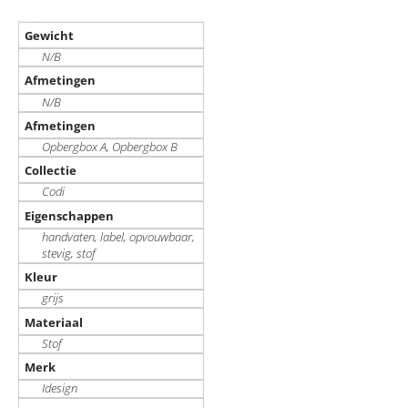
Gewicht
N/B
Afmetingen
N/B
Afmetingen
Opbergbox A
,
Opbergbox B
Collectie
Codi
Eigenschappen
handvaten, label, opvouwbaar,
stevig, stof
Kleur
grijs
Materiaal
Stof
Merk
Idesign