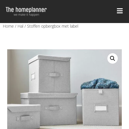
Home
/
Hal
/ Stoffen opbergbox met label