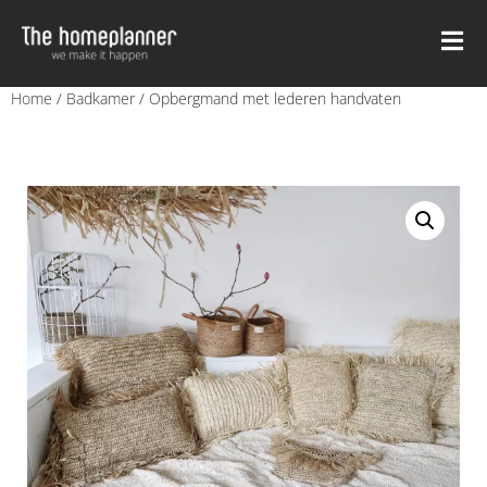
Home
/
Badkamer
/ Opbergmand met lederen handvaten