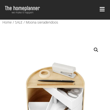
Home
/
SALE
/ Moona sieradendoos