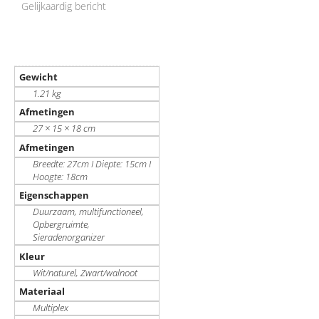
Gelijkaardig bericht
Gewicht
1.21 kg
Afmetingen
27 × 15 × 18 cm
Afmetingen
Breedte: 27cm I Diepte: 15cm I
Hoogte: 18cm
Eigenschappen
Duurzaam, multifunctioneel,
Opbergruimte,
Sieradenorganizer
Kleur
Wit/naturel, Zwart/walnoot
Materiaal
Multiplex