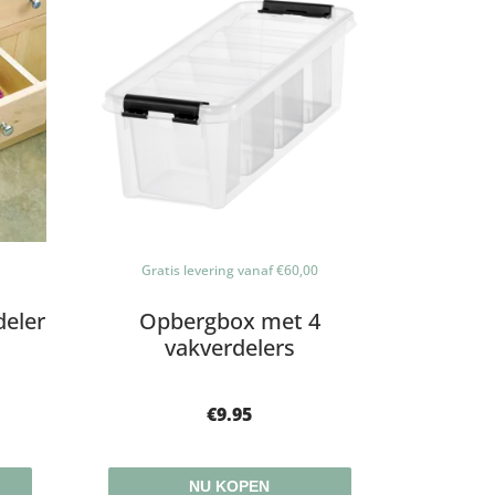
Gratis levering vanaf €60,00
deler
Opbergbox met 4
vakverdelers
€
9.95
NU KOPEN