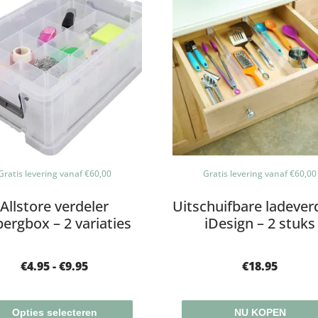
Gratis levering vanaf €60,00
Gratis levering vanaf €60,00
Allstore verdeler
Uitschuifbare ladever
ergbox – 2 variaties
iDesign – 2 stuks
€
4.95
-
€
9.95
€
18.95
Opties selecteren
NU KOPEN