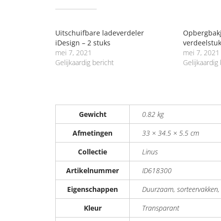
GERELATEERD
Uitschuifbare ladeverdeler
Opbergbakj
iDesign – 2 stuks
verdeelstu
mei 7, 2021
mei 7, 2021
Gelijkaardig bericht
Gelijkaardig
Gewicht
0.82 kg
Afmetingen
33 × 34.5 × 5.5 cm
Collectie
Linus
Artikelnummer
ID618300
Eigenschappen
Duurzaam, sorteervakken,
Kleur
Transparant