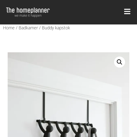
Home
/
Badkamer
/ Buddy kapstok