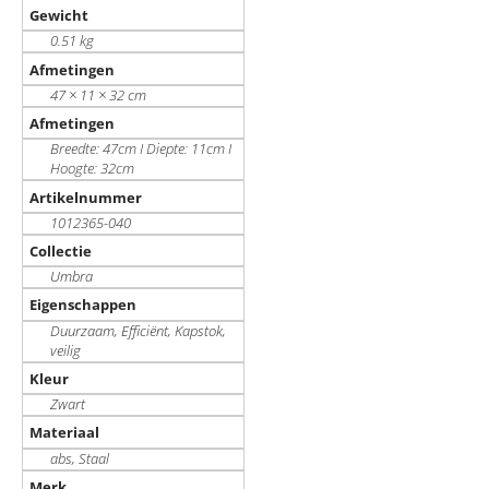
Gewicht
0.51 kg
Afmetingen
47 × 11 × 32 cm
Afmetingen
Breedte: 47cm I Diepte: 11cm I
Hoogte: 32cm
Artikelnummer
1012365-040
Collectie
Umbra
Eigenschappen
Duurzaam, Efficiënt, Kapstok,
veilig
Kleur
Zwart
Materiaal
abs, Staal
Merk